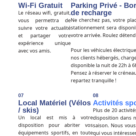
Wi-Fi Gratuit
Parking Privé - Bo
de recharge
Le réseau wifi, gratuit,
Ne cherchez pas, votre pla
vous permettra de
stationnement sera disponi
suivre votre actualité
votre arrivée. Roulez détend
et partager votre
expérience unique
Pour les véhicules électriqu
avec vos amis.
nos clients hébergés, charg
disponible la nuit de 22h à 6
Pensez à réserver le créneau
repartez tranquille !
07
08
Local Matériel (Vélos
Activités sp
/ skis)
Plus de 20 activit
Un local est mis à votre
disposition dans n
disposition pour abriter vos
saison. Nous vous 
équipements sportifs, en toute
qui vous intéresse