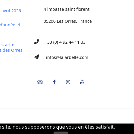
4 impasse saint florent
 avril 2026
05200 Les Orres, France
 d’année et
+33 (0) 4 92 44 11 33
s, art et
s des Orres
infos@lajarbelle.com
Tripadvisor
Facebook
Instagram
Youtube
e site, nous supposerons que vous en êtes satisfait.