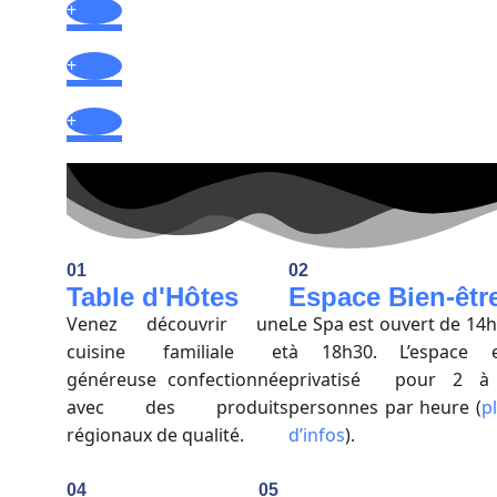
+
+
+
01
02
Table d'Hôtes
Espace Bien-êtr
Venez découvrir une
Le Spa est ouvert de 14
cuisine familiale et
à 18h30. L’espace e
généreuse confectionnée
privatisé pour 2 à
avec des produits
personnes par heure (
p
régionaux de qualité.
d’infos
).
04
05