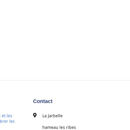
Contact
 et les
La Jarbelle
brer les
hameau les ribes