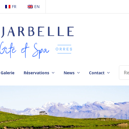
FR
EN
Galerie
Réservations
News
Contact