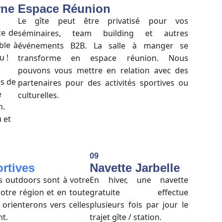
rne
Espace Réunion
Le gîte peut être privatisé pour vos
ce de
séminaires, team building et autres
ble à
événements B2B. La salle à manger se
u !
transforme en espace réunion. Nous
pouvons vous mettre en relation avec des
es de
partenaires pour des activités sportives ou
e
culturelles.
h.
 et
09
ortives
Navette Jarbelle
és outdoors sont à votre
En hiver, une navette
otre région et en toute
gratuite effectue
orienterons vers celles
plusieurs fois par jour le
nt.
trajet gîte / station.