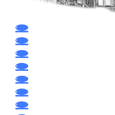
+
+
+
+
+
+
+