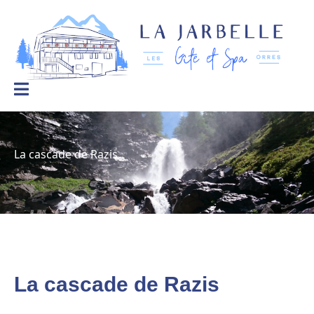
La Jarbelle – Gîtes et Spa
Le
bien-
être
à
la
montagne
La cascade de Razis
La cascade de Razis