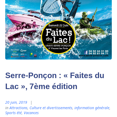
Serre-Ponçon : « Faites du
Lac », 7ème édition
20 juin, 2019
in
Attractions
,
Culture et divertissements
,
information générale
,
Sports été
,
Vacances