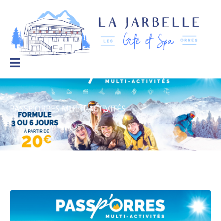
La Jarbelle – Gîtes et Spa
Le
bien-
être
à
la
montagne
PASSP’ORRES MULTI-ACTIVITÉS