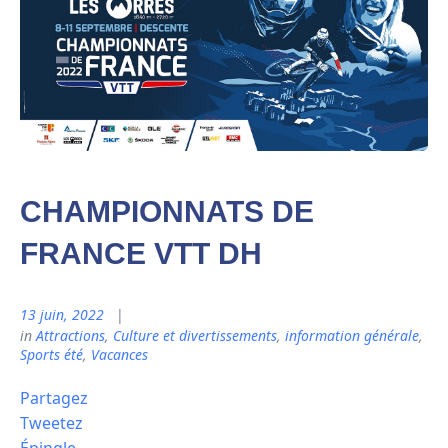
CHAMPIONNATS DE
FRANCE VTT DH
13 juin, 2022
in
Attractions
,
Culture et divertissements
,
information générale
,
Sports été
,
Vacances
Partagez
Tweetez
Épingle