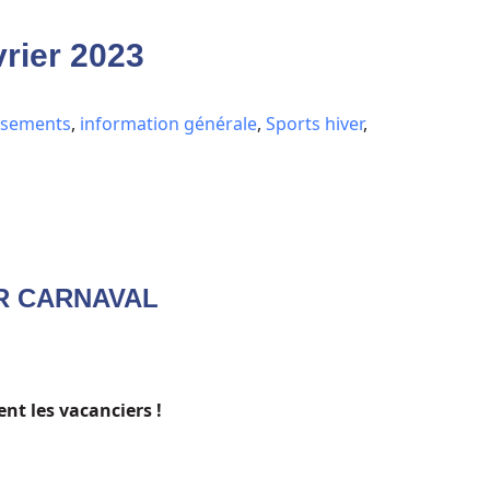
ier 2023
issements
,
information générale
,
Sports hiver
,
UR CARNAVAL
ent les vacanciers !