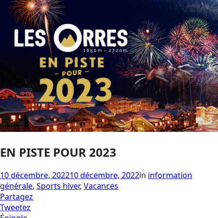
EN PISTE POUR 2023
10 décembre, 2022
10 décembre, 2022
in
information
générale
,
Sports hiver
,
Vacances
Partagez
Tweetez
Épingle