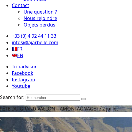
Contact
Une question ?
Nous rejoindre
Objets perdus
+33 (0) 4 92 44 11 33
infos@lajarbelle.com
FR
EN
Tripadvisor
Facebook
Instagram
Youtube
Search for:
FÊTE DU GRAND VALLON – AMONTAGNAGE le 2 juillet