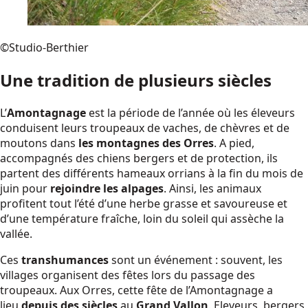
©Studio-Berthier
Une tradition de plusieurs siècles
L’
Amontagnage
est la période de l’année où les éleveurs
conduisent leurs troupeaux de vaches, de chèvres et de
moutons dans
les montagnes des Orres
. A pied,
accompagnés des chiens bergers et de protection, ils
partent des différents hameaux orrians à la fin du mois de
juin pour
rejoindre les alpages
. Ainsi, les animaux
profitent tout l’été d’une herbe grasse et savoureuse et
d’une température fraîche, loin du soleil qui assèche la
vallée.
Ces
transhumances
sont un événement : souvent, les
villages organisent des fêtes lors du passage des
troupeaux. Aux Orres, cette fête de l’Amontagnage a
lieu
depuis des siècles
au
Grand Vallon
. Eleveurs, bergers