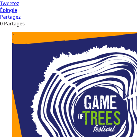
Tweetez
Épingle
Partagez
0
Partages