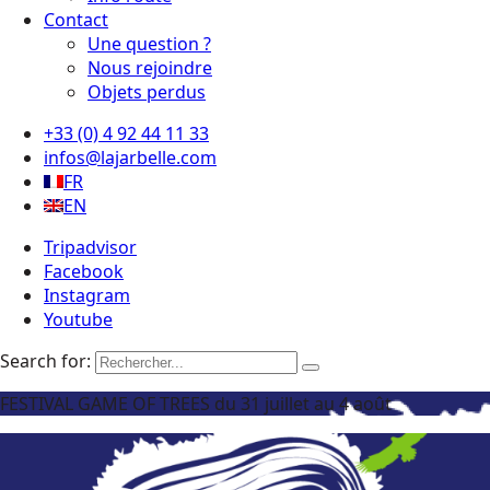
Contact
Une question ?
Nous rejoindre
Objets perdus
+33 (0) 4 92 44 11 33
infos@lajarbelle.com
FR
EN
Tripadvisor
Facebook
Instagram
Youtube
Search for:
FESTIVAL GAME OF TREES du 31 juillet au 4 août