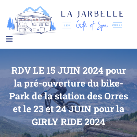
La Jarbelle – Gîtes et Spa
Le
bien-
être
à
la
montagne
RDV LE 15 JUIN 2024 pour
la pré-ouverture du bike-
Park de la station des Orres
et le 23 et 24 JUIN pour la
GIRLY RIDE 2024