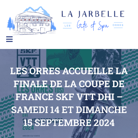
La Jarbelle – Gîtes et Spa
Le
bien-
être
à
la
montagne
LES ORRES ACCUEILLE LA
FINALE DE LA COUPE DE
FRANCE SKF VTT DHI –
SAMEDI 14 ET DIMANCHE
15 SEPTEMBRE 2024