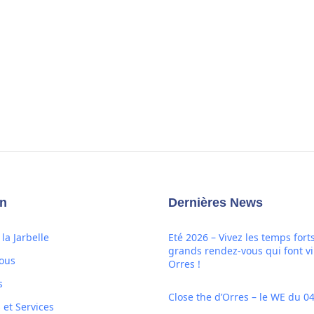
on
Dernières News
la Jarbelle
Eté 2026 – Vivez les temps forts
grands rendez-vous qui font vi
ous
Orres !
s
Close the d’Orres – le WE du 04
s et Services