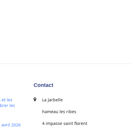
Contact
 et les
La Jarbelle
brer les
hameau les ribes
4 impasse saint florent
 avril 2026