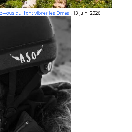
z-vous qui font vibrer les Orres !
13 juin, 2026