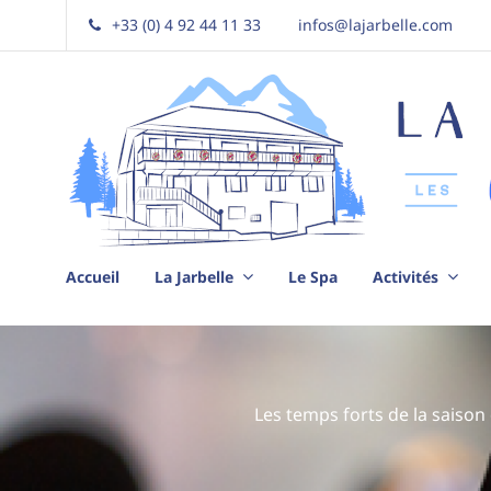
+33 (0) 4 92 44 11 33
infos@lajarbelle.com
La Jarbelle – Gîtes et Spa
Le
bien-
être
à
la
Accueil
La Jarbelle
Le Spa
Activités
montagne
Les temps forts de la saison