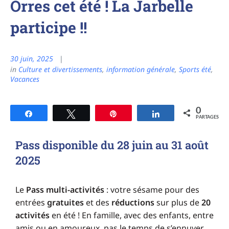
Orres cet été ! La Jarbelle
participe !!
30 juin, 2025
in
Culture et divertissements
,
information générale
,
Sports été
,
Vacances
0
Partagez
Tweetez
Épingle
Partagez
PARTAGES
Pass disponible du 28 juin au 31 août
2025
Le
Pass multi-activités
: votre sésame pour des
entrées
gratuites
et des
réductions
sur plus de
20
activités
en été ! En famille, avec des enfants, entre
amis ou en amoureux, pas le temps de s’ennuyer