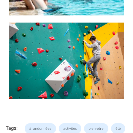
Tags:
#randonnées
activités
bien-etre
été