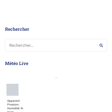
Rechercher
Météo Live
,
Apparent:
Pression:
Humidité: %
Vent:
Rafales :
Lever du soleil: