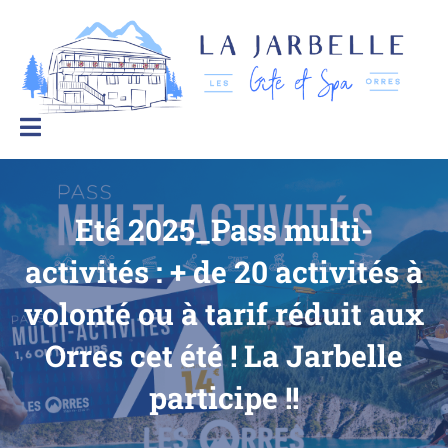
La Jarbelle – Gîtes et Spa
Le
bien-
être
à
la
montagne
Eté 2025_Pass multi-
activités : + de 20 activités à
volonté ou à tarif réduit aux
Orres cet été ! La Jarbelle
participe !!