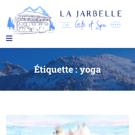
La Jarbelle – Gîtes et Spa
Le
bien-
être
à
la
montagne
Étiquette :
yoga