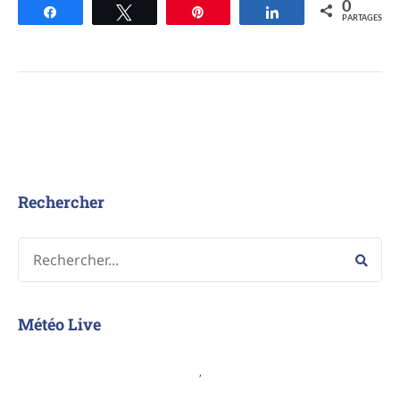
0
Partagez
Tweetez
Épingle
Partagez
PARTAGES
Rechercher
Météo Live
,